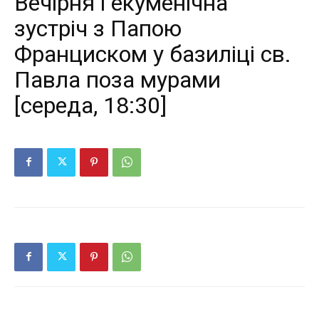
Bечірня і екуменічна
зустріч з Папою
Франциском у базиліці св.
Павла поза мурами
[середа, 18:30]