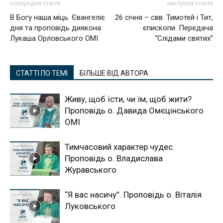
попередня стаття
наступна стаття
В Богу наша міць. Євангеліє
26 січня – свв. Тимотей і Тит,
дня та проповідь диякона
єпископи. Передача
Лукаша Орловського ОМІ
“Слідами святих”
СТАТТІ ПО ТЕМІ
БІЛЬШЕ ВІД АВТОРА
Живу, щоб їсти, чи їм, щоб жити?
Проповідь о. Давида Омєцінського
ОМІ
Тимчасовий характер чудес.
Проповідь о. Владислава
Журавського
“Я вас насичу”. Проповідь о. Віталія
Луковського