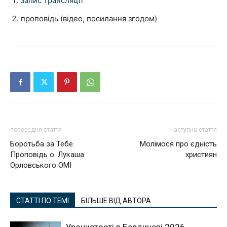
запис трансляції
проповідь (відео, посилання згодом)
попередня стаття
наступна стаття
Боротьба за Тебе.
Молімося про єдність
Проповідь о. Лукаша
християн
Орловського ОМІ
СТАТТІ ПО ТЕМІ
БІЛЬШЕ ВІД АВТОРА