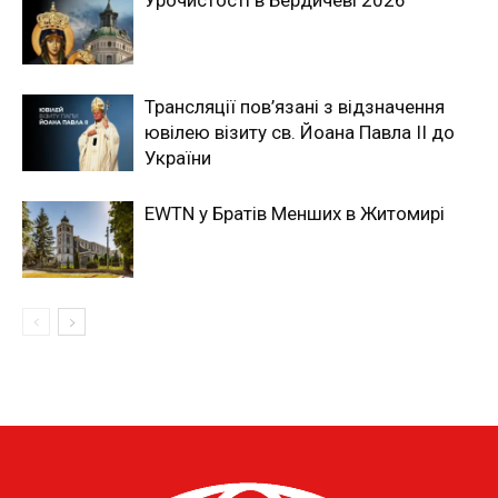
Урочистості в Бердичеві 2026
Трансляції пов’язані з відзначення
ювілею візиту св. Йоана Павла ІІ до
України
EWTN у Братів Менших в Житомирі