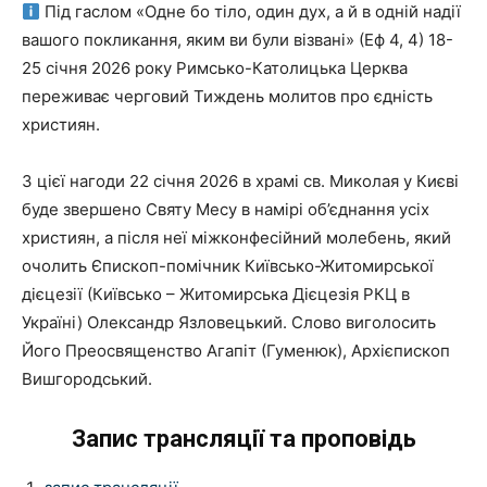
Під гаслом «Одне бо тіло, один дух, а й в одній надії
вашого покликання, яким ви були візвані» (Еф 4, 4) 18-
25 січня 2026 року Римсько-Католицька Церква
переживає черговий Тиждень молитов про єдність
християн.
З цієї нагоди 22 січня 2026 в храмі св. Миколая у Києві
буде звершено Святу Месу в намірі об’єднання усіх
християн, а після неї міжконфесійний молебень, який
очолить Єпископ-помічник Київсько-Житомирської
дієцезії (Київсько – Житомирська Дієцезія РКЦ в
Україні) Олександр Язловецький. Слово виголосить
Його Преосвященство Агапіт (Гуменюк), Архієпископ
Вишгородський.
Запис трансляції та проповідь