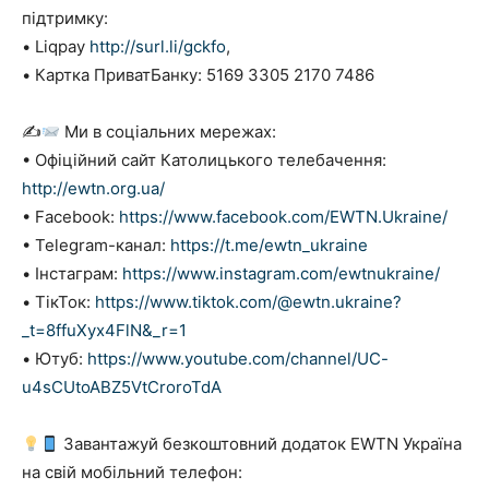
підтримку:
• Liqpay
http://surl.li/gckfo
,
• Картка ПриватБанку: 5169 3305 2170 7486
✍
Ми в соціальних мережах:
• Офіційний сайт Католицького телебачення:
http://ewtn.org.ua/
• Facebook:
https://www.facebook.com/EWTN.Ukraine/
• Telegram-канал:
https://t.me/ewtn_ukraine
• Інстаграм:
https://www.instagram.com/ewtnukraine/
• ТікТок:
https://www.tiktok.com/@ewtn.ukraine?
_t=8ffuXyx4FlN&_r=1
• Ютуб:
https://www.youtube.com/channel/UC-
u4sCUtoABZ5VtCroroTdA
Завантажуй безкоштовний додаток EWTN Україна
на свій мобільний телефон: