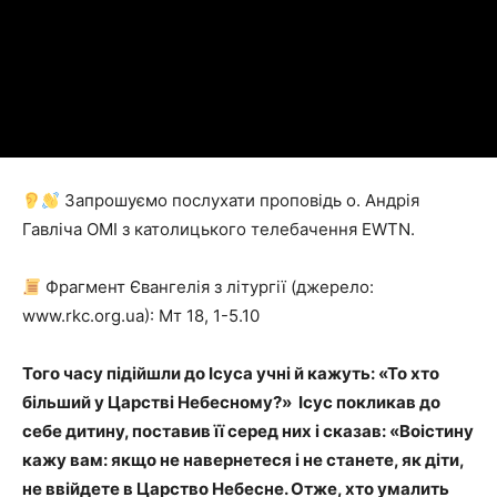
Запрошуємо послухати проповідь о. Андрія
Гавліча ОМІ з католицького телебачення EWTN.
Фрагмент Євангелія з літургії (джерело:
www.rkc.org.ua): Мт 18, 1-5.10
Того часу підійшли до Ісуса учні й кажуть: «То хто
більший у Царстві Небесному?» Ісус покликав до
себе дитину, поставив її серед них і сказав: «Воістину
кажу вам: якщо не навернетеся і не станете, як діти,
не ввійдете в Царство Небесне. Отже, хто умалить