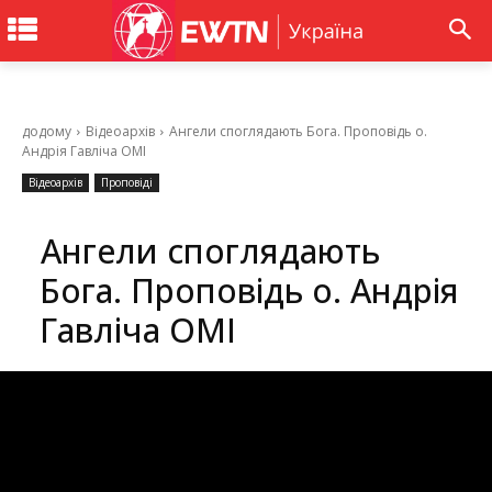
додому
Відеоархів
Ангели споглядають Бога. Проповідь о.
Андрія Гавліча ОМІ
Відеоархів
Проповіді
Ангели споглядають
Бога. Проповідь о. Андрія
Гавліча ОМІ