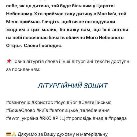
себе, як ця дитина, той буде більшим у Царстві
Небесному. Хто приймає таку дитину в Моє Ім’я, той
Мене приймає. Глядіть, щоб ви не погордували
жодним з цих малих, бо кажу вам, що їхні ангели
на небі повсякчас бачать обличчя Мого Небесного
Отця». Слово Господнє.
Повна літургія слова і інші літургійні тексти доступні
за посиланням:
ЛІТУРГІЙНИЙ ЗОШИТ
#євангеліє #Христос #Ісус #Бог #СвятеПисьмо
#БожеСлово #київ #католицьке_телебачення
#ewtn_україна #RKC #РКЦ #проповідь #надія #правда
Дякуємо за Вашу духовну й матеріальну