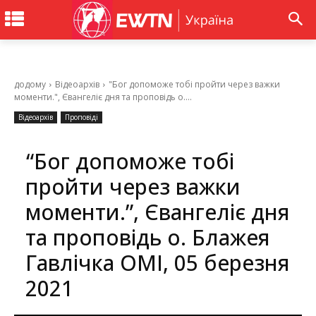
додому
Відеоархів
"Бог допоможе тобі пройти через важки
моменти.", Євангеліє дня та проповідь о....
Відеоархів
Проповіді
“Бог допоможе тобі
пройти через важки
моменти.”, Євангеліє дня
та проповідь о. Блажея
Гавлічка ОМІ, 05 березня
2021