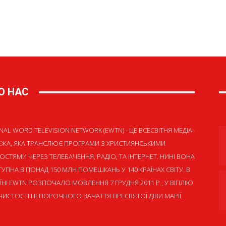
О НАС
NAL WORD TELEVISION NETWORK (EWTN) - ЦЕ ВСЕСВІТНЯ МЕДІА-
ЕЖА, ЯКА ТРАНСЛЮЄ ПРОГРАМИ З ХРИСТИЯНСЬКИМИ
ОСТЯМИ ЧЕРЕЗ ТЕЛЕБАЧЕННЯ, РАДІО, ТА ІНТЕРНЕТ. НИНІ ВОНА
УПНА В ПОНАД 150 МЛН ПОМЕШКАНЬ У 140 КРАЇНАХ СВІТУ. В
ЇНІ EWTN РОЗПОЧАЛО МОВЛЕННЯ 7 ГРУДНЯ 2011 Р., У ВІГІЛІЮ
ИСТОСТІ НЕПОРОЧНОГО ЗАЧАТТЯ ПРЕСВЯТОЇ ДІВИ МАРІЇ.