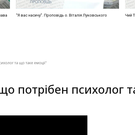
лава
“Я вас насичу”. Проповідь о. Віталія Луковського
Чий Т