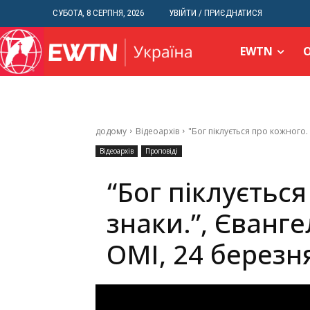
СУБОТА, 8 СЕРПНЯ, 2026
УВІЙТИ / ПРИЄДНАТИСЯ
EWTN
додому
Відеоархів
"Бог піклується про кожного. 
Відеоархів
Проповіді
“Бог піклуєтьс
знаки.”, Єванге
ОМІ, 24 березн