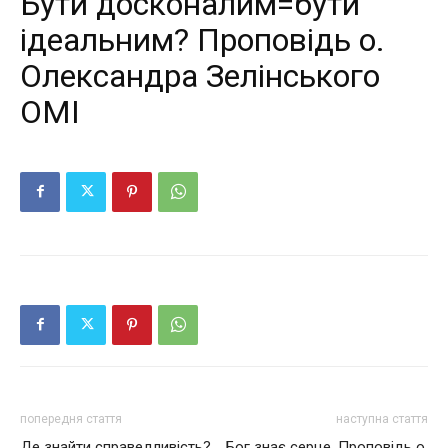
Бути досконалим=бути
ідеальним? Проповідь о.
Олександра Зелінського
ОМІ
попередня стаття
наступна стаття
Де знайти справедливість?
Бог знає серце. Проповідь о.