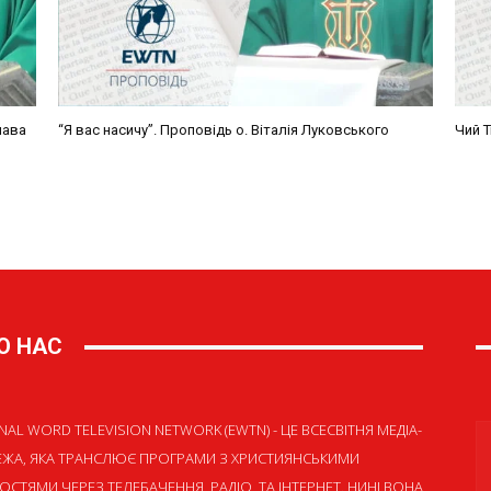
О НАС
NAL WORD TELEVISION NETWORK (EWTN) - ЦЕ ВСЕСВІТНЯ МЕДІА-
ЕЖА, ЯКА ТРАНСЛЮЄ ПРОГРАМИ З ХРИСТИЯНСЬКИМИ
ОСТЯМИ ЧЕРЕЗ ТЕЛЕБАЧЕННЯ, РАДІО, ТА ІНТЕРНЕТ. НИНІ ВОНА