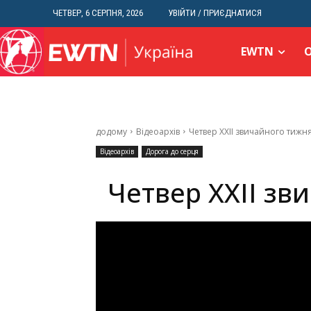
ЧЕТВЕР, 6 СЕРПНЯ, 2026
УВІЙТИ / ПРИЄДНАТИСЯ
EWTN
додому
Відеоархів
Четвер ХХІІ звичайного тижн
Відеоархів
Дорога до серця
Четвер ХХІІ зв