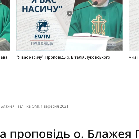
лава
“Я вас насичу”. Проповідь о. Віталія Луковського
Чий Т