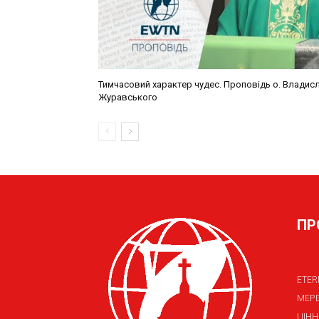
ПР
ETER
МЕР
ЦІНН