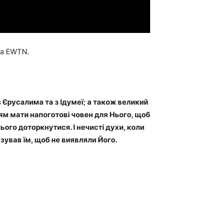
ва EWTN.
 з Єрусалима та з Ідумеї; а також великий
чням мати напоготові човен для Нього, щоб
Нього доторкнутися. І нечисті духи, коли
зував їм, щоб не виявляли Його.