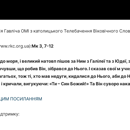
я Гавліча ОМІ з католицького Телебачення Віковічного Сло
ww.rkc.org.ua):
Мк 3, 7-12
до моря, і великий натовп пішов за Ним з Галілеї та з Юдеї,
очувши, що робив Він, зібрався до Нього. І сказав свої м у
агатьох, тож ті, хто мав недуги, кидалися до Нього, аби до 
і кричали, вигукуючи: «Ти – Син Божий!» Та Він суворо нака
ЦИМ ПОСИЛАННЯМ
ідтримку: