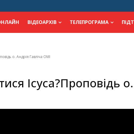
ОНЛАЙН
ВІДЕОАРХІВ
ТЕЛЕПРОГРАМА
ПІД
повідь о. Андрія Гавліча ОМІ
тися Ісуса?Проповідь о.