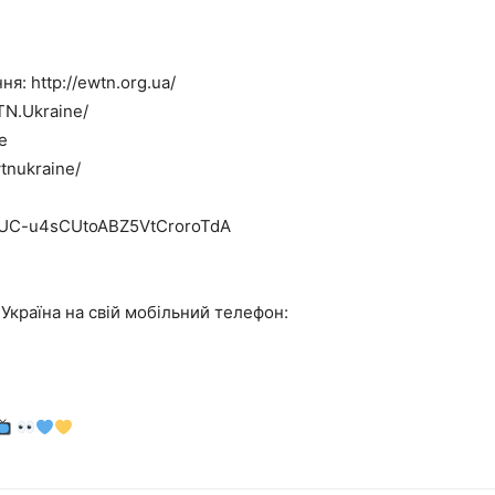
я: http://ewtn.org.ua/
TN.Ukraine/
e
tnukraine/
l/UC-u4sCUtoABZ5VtCroroTdA
країна на свій мобільний телефон: