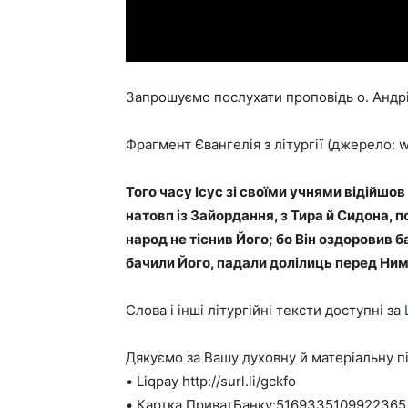
Запрошуємо послухати проповідь о. Андрі
Фрагмент Євангелія з літургії (джерело: w
Того часу Ісус зі своїми учнями відійшов 
натовп із Зайордання, з Тира й Сидона, п
народ не тіснив Його; бо Він оздоровив б
бачили Його, падали долілиць перед Ним 
Cлова і інші літургійні тексти доступні за
Дякуємо за Вашу духовну й матеріальну п
• Liqpay http://surl.li/gckfo
• Картка ПриватБанку:5169335109922365