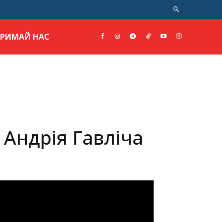
ТРИМАЙ НАС
 Андрія Гавліча