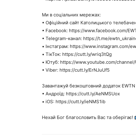
Ми в соціальних мережах:
• Офіційний сайт Католицького телебаченн
• Facebook: https://www.facebook.com/EW
• Telegram-канал: https://t.me/ewtn_ukrain
• Інстаграм: https://www.instagram.com/ew
• ТікТок: https://cutt.ly/wriq3tQg
• Ютуб: https://www.youtube.com/channe
• Viber: https://cutt.ly/ErNJuUf5
Завантажуй безкоштовний додаток EWTN У
• Андроїд: https://cutt.ly/AeNMSUox
• iOS: https://cutt.ly/ieNMS1ib
Нехай Бог благословить Вас та оберігає!