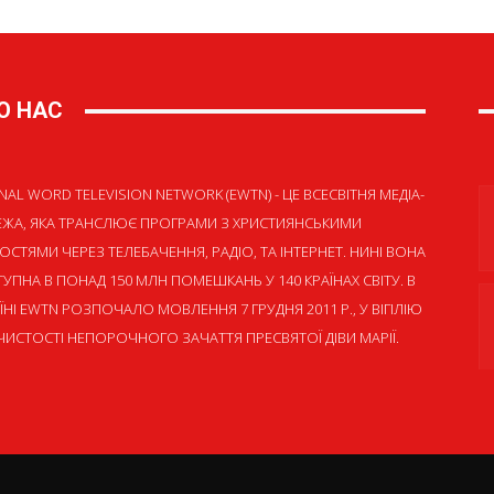
О НАС
NAL WORD TELEVISION NETWORK (EWTN) - ЦЕ ВСЕСВІТНЯ МЕДІА-
ЕЖА, ЯКА ТРАНСЛЮЄ ПРОГРАМИ З ХРИСТИЯНСЬКИМИ
ОСТЯМИ ЧЕРЕЗ ТЕЛЕБАЧЕННЯ, РАДІО, ТА ІНТЕРНЕТ. НИНІ ВОНА
УПНА В ПОНАД 150 МЛН ПОМЕШКАНЬ У 140 КРАЇНАХ СВІТУ. В
ЇНІ EWTN РОЗПОЧАЛО МОВЛЕННЯ 7 ГРУДНЯ 2011 Р., У ВІГІЛІЮ
ИСТОСТІ НЕПОРОЧНОГО ЗАЧАТТЯ ПРЕСВЯТОЇ ДІВИ МАРІЇ.