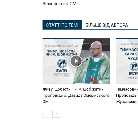
Зелінського ОМІ
СТАТТІ ПО ТЕМІ
БІЛЬШЕ ВІД АВТОРА
Живу, щоб їсти, чи їм, щоб жити?
Тимчасовий
Проповідь о. Давида Омєцінського
Проповідь 
ОМІ
Журавсько