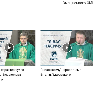
Омєцінського ОМІ
 характер чудес.
“Я вас насичу”. Проповідь о.
о. Владислава
Віталія Луковського
го