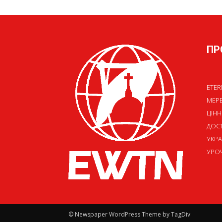
ПР
ETER
МЕР
ЦІНН
ДОСТ
УКРА
УРОЧ
© Newspaper WordPress Theme by TagDiv