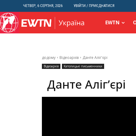
ЧЕТВЕР, 6 СЕРПНЯ, 2026
УВІЙТИ / ПРИЄДНАТИСЯ
EWTN
додому
Відеоархів
Данте Аліг'єрі
Відеоархів
Католицькі письменники
Данте Аліг’єрі