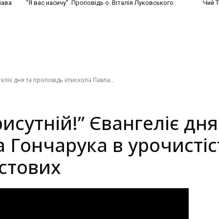
лава
“Я вас насичу”. Проповідь о. Віталія Луковського
Чий Т