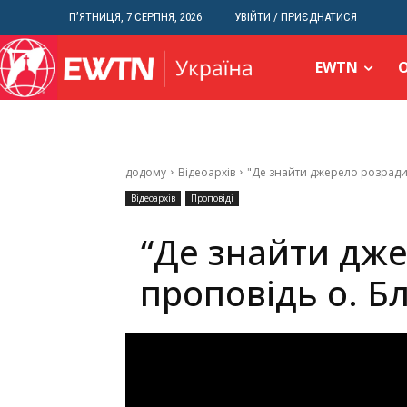
П’ЯТНИЦЯ, 7 СЕРПНЯ, 2026
УВІЙТИ / ПРИЄДНАТИСЯ
EWTN
додому
Відеоархів
"Де знайти джерело розради?"
Відеоархів
Проповіді
“Де знайти дже
проповідь о. Б