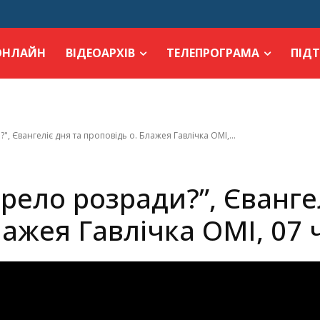
ОНЛАЙН
ВІДЕОАРХІВ
ТЕЛЕПРОГРАМА
ПІД
, Євангеліє дня та проповідь о. Блажея Гавлічка ОМІ,...
рело розради?”, Євангел
лажея Гавлічка ОМІ, 07 