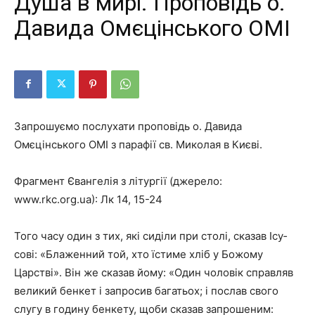
Душа в мирі. Проповідь о.
Давида Омєцінського ОМІ
Запрошуємо послухати проповідь о. Давида
Омєцінського ОМІ з парафії св. Миколая в Києві.
Фрагмент Євангелія з літургії (джерело:
www.rkc.org.ua): Лк 14, 15-24
Того часу один з тих, які сиділи при столі, сказав Ісу­
сові: «Блаженний той, хто їстиме хліб у Божому
Царстві». Він же сказав йому: «Один чоловік справляв
великий бенкет і запросив багатьох; і послав свого
слугу в годину бенкету, щоби сказав запрошеним: