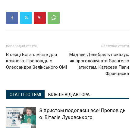
попередня стаття
наступна стаття
В серці Бога є місце для
Мадлен Дельбрель показує,
кожного. Проповідь о.
як проголошувати Євангеліє
Олександра Зелінського ОМІ
атеїстам. Катехеза Папи
Франциска
СТАТТІ ПО ТЕМІ
БІЛЬШЕ ВІД АВТОРА
З Христом подолаєш все! Проповідь
о. Віталія Луковського.