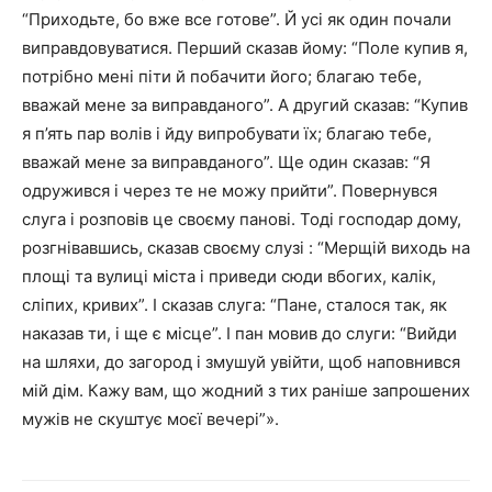
“Приходьте, бо вже все готове”. Й усі як один почали
виправдовуватися. Перший ска­зав йому: “Поле купив я,
потрібно мені піти й побачити його; благаю тебе,
вважай мене за виправданого”. А дру­гий сказав: “Купив
я п’ять пар волів і йду випробувати їх; благаю тебе,
вважай мене за виправданого”. Ще один сказав: “Я
одружився і через те не можу прийти”. Повернувся
слуга і розповів це своєму панові. Тоді господар дому,
розгнівавшись, сказав своєму слузі : “Мерщій виходь на
площі та вулиці міста і приведи сюди вбогих, калік,
сліпих, кривих”. І сказав слуга: “Пане, сталося так, як
наказав ти, і ще є місце”. І пан мовив до слуги: “Вийди
на шляхи, до загород і змушуй увійти, щоб наповнився
мій дім. Кажу вам, що жодний з тих раніше запрошених
мужів не скуштує моєї вечері”».