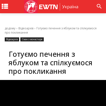
додому
Відеоархів
Готуємо печення з яблуком та спілкуємося
про покликання
Відеоархів
Смак з монастиря
Готуємо печення з
яблуком та спілкуємося
про покликання