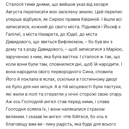
Сталося тими днями, що вийшов указ від кесаря
Августа переписати всю заселену землю. Цей перепис
уперше відбувся, як Сирією правив Квіриній. І йшли всі
записатися, кожний до свого міста. Піднявся і Йосиф з
Галілеї, з міста Назарета, до Юдеї, до міста
Давидового, що зветься Вифлеємом, – бо був він з
дому та з роду Давидового, – щоб записатися з Марією,
зарученою з ним, яка була вагітна. І сталося ж так, що
коли вони були там, сповнилися дні, щоб їй народити. І
вона народила свого первородного Сина, сповила
Його й поклала в яслах, оскільки в гостинному дворі
не було для них місця. А в тій місцевості були пастухи,
які жили в полі та стерегли у нічні сторожі свою отару.
Аж ось Господній ангел став перед ними, і слава
Господня осяяла їх, і вони налякалися страхом
великим. І сказав їм ангел: «Не бійтеся, бо ось я
благовіщу вам ве- лику радість, яка буде для всього