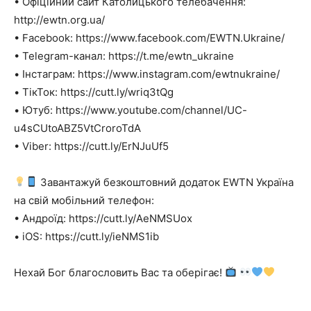
• Офіційний сайт Католицького телебачення:
http://ewtn.org.ua/
• Facebook: https://www.facebook.com/EWTN.Ukraine/
• Telegram-канал: https://t.me/ewtn_ukraine
• Інстаграм: https://www.instagram.com/ewtnukraine/
• ТікТок: https://cutt.ly/wriq3tQg
• Ютуб: https://www.youtube.com/channel/UC-
u4sCUtoABZ5VtCroroTdA
• Viber: https://cutt.ly/ErNJuUf5
Завантажуй безкоштовний додаток EWTN Україна
на свій мобільний телефон:
• Андроїд: https://cutt.ly/AeNMSUox
• iOS: https://cutt.ly/ieNMS1ib
Нехай Бог благословить Вас та оберігає!