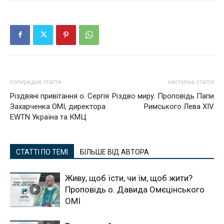
попередня стаття
наступна стаття
Різдвяні привітання о. Сергія
Різдво миру. Проповідь Папи
Захарченка ОМІ, директора
Римського Лева XIV
EWTN Україна та КМЦ
СТАТТІ ПО ТЕМІ
БІЛЬШЕ ВІД АВТОРА
Живу, щоб їсти, чи їм, щоб жити?
Проповідь о. Давида Омєцінського
ОМІ