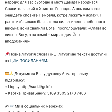
народу: для вас сьогодні в місті Давида народився
Спаситель, який є Христос Господь. А ось вам знак:
знайдете сповите Немовля, котре лежить у яслах». І
раптом з’явилася біля ангела сила-силенна небесного
війська; вони хвалили Бога і проголошували: «Слава во
вишніх Богу, а на землі – мир людям Його
вподобання!»
Повна літургія слова і інші літургійні тексти доступні
за
ЦИМ ПОСИЛАННЯМ
.
Дякуємо за Вашу духовну й матеріальну
підтримку:
• Liqpay http://surl.li/gckfo
• Картка ПриватБанку: 5169 3305 2170 7486
✍
Ми в соціальних мережах: