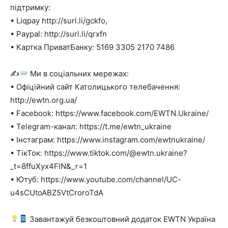
підтримку:
• Liqpay http://surl.li/gckfo,
• Paypal: http://surl.li/qrxfn
• Картка ПриватБанку: 5169 3305 2170 7486
✍
Ми в соціальних мережах:
• Офіційний сайт Католицького телебачення:
http://ewtn.org.ua/
• Facebook: https://www.facebook.com/EWTN.Ukraine/
• Telegram-канал: https://t.me/ewtn_ukraine
• Інстаграм: https://www.instagram.com/ewtnukraine/
• ТікТок: https://www.tiktok.com/@ewtn.ukraine?
_t=8ffuXyx4FlN&_r=1
• Ютуб: https://www.youtube.com/channel/UC-
u4sCUtoABZ5VtCroroTdA
Завантажуй безкоштовний додаток EWTN Україна