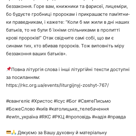
беззаконня. Горе вам, книжники та фа­ри­сеї, лицеміри,
бо будуєте гроб­ни­ці пророкам і прикрашаєте па­м’ят­ни­
ки праведникам, і кажете: “Коли б ми жили в дні на­ших
батьків, то не були б їхніми спіль­никами в пролитті
крові про­років!” Отак свідчите самі собі, що ви є
синами тих, хто вбивав пророків. Тож виповніть міру
беззакон­ня ваших батьків».
Повна літургія слова і інші літургійні тексти доступні
за посиланням:
https://rkc.org.ua/events/liturgijnyj-zoshyt-767/
#євангеліє
#Христос
#Ісус
#Бог
#СвятеПисьмо
#БожеСлово
#київ
#католицьке_телебачення
#ewtn_україна
#RKC
#РКЦ
#проповідь
#надія
#правда
Дякуємо за Вашу духовну й матеріальну