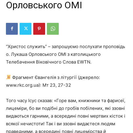
Орловського ОМІ
“Христос служить” – запрошуємо послухати проповідь
о. Лукаша Орловського ОМІ з католицького
Телебачення Віковічного Слова EWTN.
Фрагмент Євангелія з літургії (джерело:
www.rkc.org.ua): Мт 23, 27-32
Того часу Ісус сказав: «Горе вам, книжники та фарисеї,
лицеміри, бо ви подібні до гро­бів побілених, які ззовні
вида­ють­ся гарними, а всередині повні мертвих кісток і
всякої нечистоти! Так і ви ззовні видаєтеся людям
праведними, а всередині повні ли­цемірства й