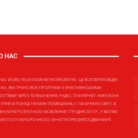
О НАС
NAL WORD TELEVISION NETWORK (EWTN) - ЦЕ ВСЕСВІТНЯ МЕДІА-
ЕЖА, ЯКА ТРАНСЛЮЄ ПРОГРАМИ З ХРИСТИЯНСЬКИМИ
ОСТЯМИ ЧЕРЕЗ ТЕЛЕБАЧЕННЯ, РАДІО, ТА ІНТЕРНЕТ. НИНІ ВОНА
УПНА В ПОНАД 150 МЛН ПОМЕШКАНЬ У 140 КРАЇНАХ СВІТУ. В
ЇНІ EWTN РОЗПОЧАЛО МОВЛЕННЯ 7 ГРУДНЯ 2011 Р., У ВІГІЛІЮ
ИСТОСТІ НЕПОРОЧНОГО ЗАЧАТТЯ ПРЕСВЯТОЇ ДІВИ МАРІЇ.