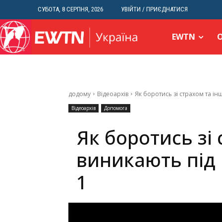
СУБОТА, 8 СЕРПНЯ, 2026
УВІЙТИ / ПРИЄДНАТИСЯ
EWTN
додому
Відеоархів
Як боротись зі страхом та ін
Відеоархів
Допомога
Як боротись зі
виникають під 
1