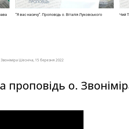
лава
“Я вас насичу”. Проповідь о. Віталія Луковського
Чий Т