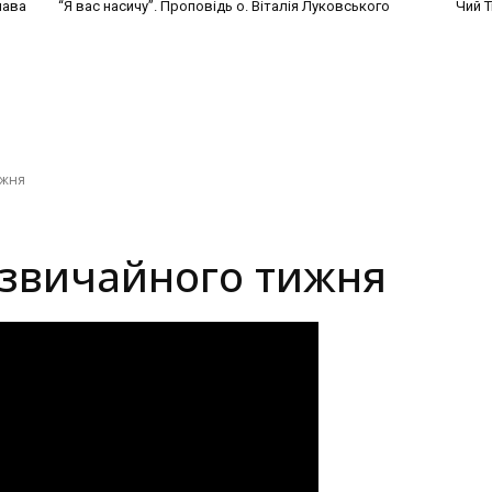
лава
“Я вас насичу”. Проповідь о. Віталія Луковського
Чий Т