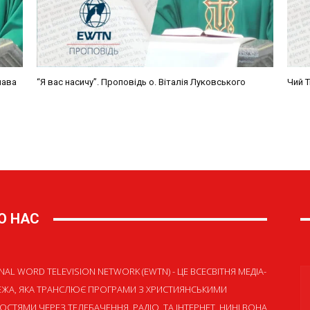
О НАС
NAL WORD TELEVISION NETWORK (EWTN) - ЦЕ ВСЕСВІТНЯ МЕДІА-
ЕЖА, ЯКА ТРАНСЛЮЄ ПРОГРАМИ З ХРИСТИЯНСЬКИМИ
ОСТЯМИ ЧЕРЕЗ ТЕЛЕБАЧЕННЯ, РАДІО, ТА ІНТЕРНЕТ. НИНІ ВОНА