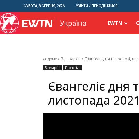
СУБОТА, 8 СЕРПНЯ, 2026
УВІЙТИ / ПРИЄДНАТИСЯ
EWTN
додому
Відеоархів
Євангеліє дня та проповідь о
Відеоархів
Проповіді
Євангеліє дня 
листопада 202