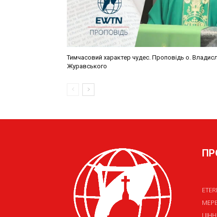
ПР
ETER
МЕР
ЦІНН