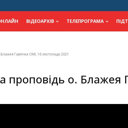
ОНЛАЙН
ВІДЕОАРХІВ
ТЕЛЕПРОГРАМА
ПІД
. Блажея Гавлічка ОМІ, 16 листопада 2021
та проповідь о. Блажея 
1