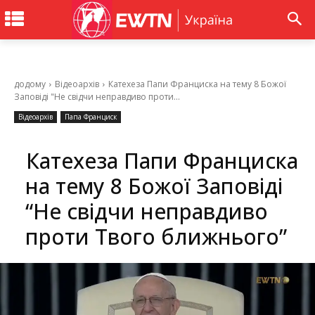
додому
Відеоархів
Катехеза Папи Франциска на тему 8 Божої
Заповіді "Не свідчи неправдиво проти...
Відеоархів
Папа Франциск
Катехеза Папи Франциска
на тему 8 Божої Заповіді
“Не свідчи неправдиво
проти Твого ближнього”