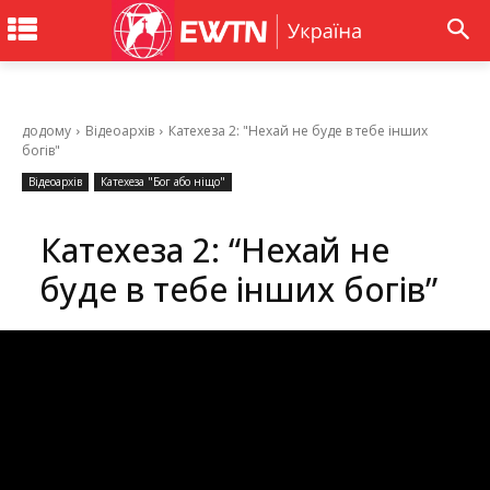
додому
Відеоархів
Катехеза 2: "Нехай не буде в тебе інших
богів"
Відеоархів
Катехеза "Бог або ніщо"
Катехеза 2: “Нехай не
буде в тебе інших богів”