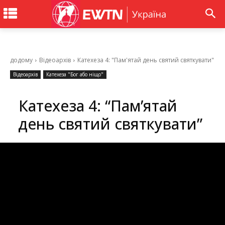
додому
Відеоархів
Катехеза 4: "Пам'ятай день святий святкувати"
Відеоархів
Катехеза "Бог або ніщо"
Катехеза 4: “Пам’ятай
день святий святкувати”