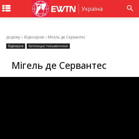
додому
Відеоархів
Мігель де Сервантес
Відеоархів
Католицькі письменники
Мігель де Сервантес