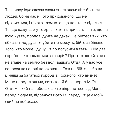
Того часу Ісус сказав своїм апостолам: «Не бійтеся
людей, бо немає нічого прихованого, що не
відкриється, і нічого таємного, що не стане відомим.
Те, що кажу вам у темряві, кажіть при світлі; і те, що на
вухо чуєте, пропові дуйте на дахах. Не бійтеся тих, хто
вбиває тіло, душі ж убити не можуть; бійтеся більше
Того, хто може і душу, і тіло погубити в геєні. Хіба два
горобці не продаються за асарія? Проте жодний з них
не впаде на землю без волі вашого Отця. А у вас усе
волосся на голові пораховане. Тож не бійтеся, бо ви
цінніші за багатьох горобців. Кожного, хто визнає
Мене перед людьми, визнаю і Я його перед Моїм
Отцем, який на небесах, а хто відречеться від Мене
перед людьми, відречуся його і Я перед Отцем Моїм,
який на небесах».