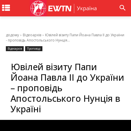
додому
Відеоархів
Ювілей візиту Папи Йоана Павла ІІ до України
- проповідь Апостольського Нунція...
Відеоархів
Проповіді
Ювілей візиту Папи
Йоана Павла ІІ до України
– проповідь
Апостольського Нунція в
Україні