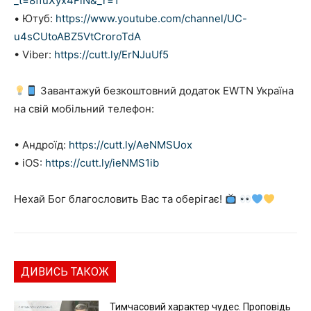
_t=8ffuXyx4FlN&_r=1
• Ютуб:
https://www.youtube.com/channel/UC-
u4sCUtoABZ5VtCroroTdA
• Viber:
https://cutt.ly/ErNJuUf5
Завантажуй безкоштовний додаток EWTN Україна
на свій мобільний телефон:
• Андроїд:
https://cutt.ly/AeNMSUox
• iOS:
https://cutt.ly/ieNMS1ib
Нехай Бог благословить Вас та оберігає!
ДИВИСЬ ТАКОЖ
Тимчасовий характер чудес. Проповідь