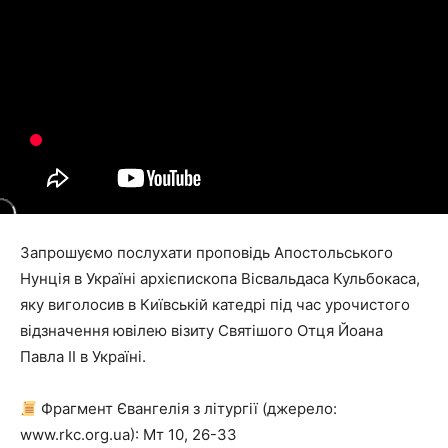
Запрошуємо послухати проповідь Апостольського
Нунція в Україні архієпископа Вісвальдаса Кульбокаса,
яку виголосив в Київській катедрі під час урочистого
відзначення ювілею візиту Святішого Отця Йоана
Павла ІІ в Україні.
Фрагмент Євангелія з літургії (джерело:
www.rkc.org.ua): Мт 10, 26-33