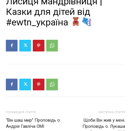
Лисиця мандрівниця |
Казки для дітей від
#ewtn_україна
попередня стаття
наступна стаття
“Він шаш мир” Проповідь о.
Щоби Він жив у мені.
Андрія Гавліча ОМІ
Проповідь о. Лукаша