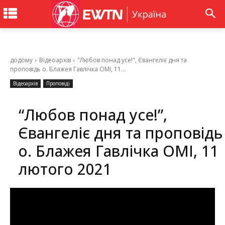
додому
Відеоархів
"Любов понад усе!", Євангеліє дня та
проповідь о. Блажея Гавлічка ОМІ, 11...
Відеоархів
Проповіді
“Любов понад усе!”,
Євангеліє дня та проповідь
о. Блажея Гавлічка ОМІ, 11
лютого 2021