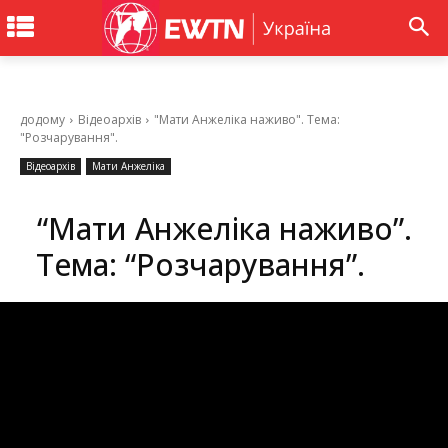
додому
Відеоархів
"Мати Анжеліка наживо". Тема:
"Розчарування".
Відеоархів
Мати Анжеліка
“Мати Анжеліка наживо”.
Тема: “Розчарування”.