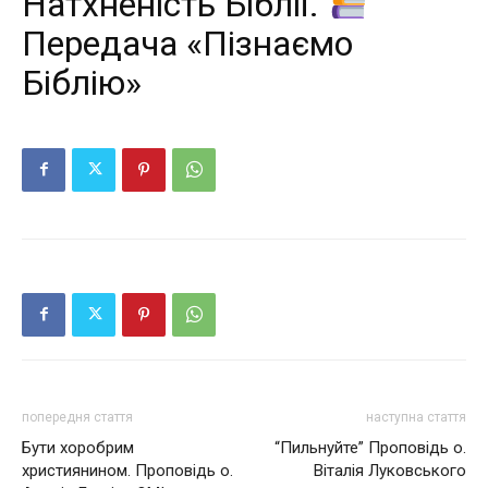
Натхненість Біблії.
Передача «Пізнаємо
Біблію»
попередня стаття
наступна стаття
Бути хоробрим
“Пильнуйте” Проповідь о.
християнином. Проповідь о.
Віталія Луковського