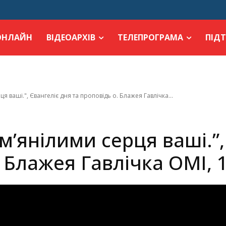
ОНЛАЙН
ВІДЕОАРХІВ
ТЕЛЕПРОГРАМА
ПІД
я ваші.", Євангеліє дня та проповідь о. Блажея Гавлічка...
м’янілими серця ваші.”,
 Блажея Гавлічка ОМІ, 1