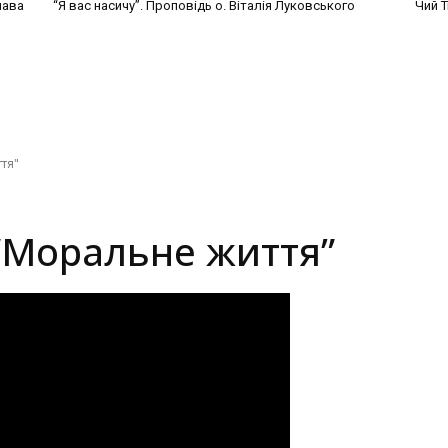
лава
“Я вас насичу”. Проповідь о. Віталія Луковського
Чий Т