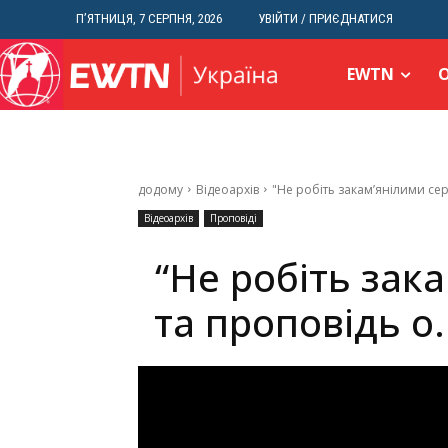
П’ЯТНИЦЯ, 7 СЕРПНЯ, 2026
УВІЙТИ / ПРИЄДНАТИСЯ
EWTN
додому
Відеоархів
"Не робіть закам’янілими серц
Відеоархів
Проповіді
“Не робіть зака
та проповідь о.