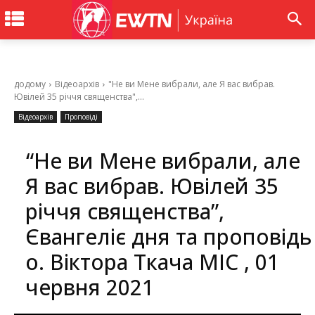
додому
Відеоархів
"Не ви Мене вибрали, але Я вас вибрав.
Ювілей 35 річчя священства",...
Відеоархів
Проповіді
“Не ви Мене вибрали, але
Я вас вибрав. Ювілей 35
річчя священства”,
Євангеліє дня та проповідь
о. Вікторa Ткачa МІС , 01
червня 2021