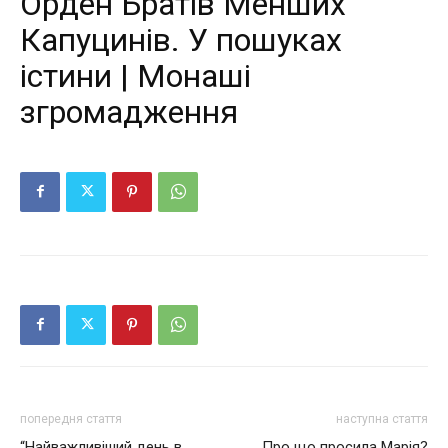
Орден Братів Менших
Капуцинів. У пошуках
істини | Монаші
згромадження
попередня стаття
наступна стаття
“Найважливіший день в
Про що просила Марія?