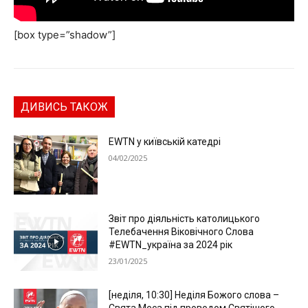
[box type=”shadow”]
ДИВИСЬ ТАКОЖ
EWTN у київській катедрі
04/02/2025
Звіт про діяльність католицького
Телебачення Віковічного Слова
#EWTN_україна за 2024 рік
23/01/2025
[неділя, 10:30] Неділя Божого слова –