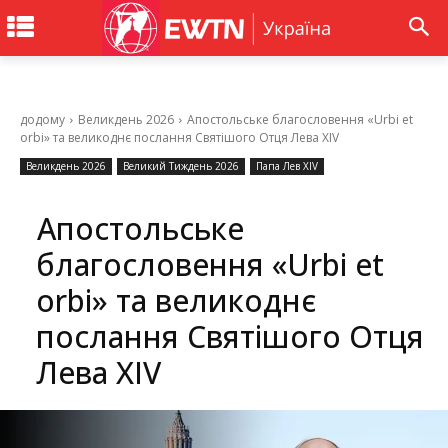
додому
Великдень 2026
Апостольське благословення «Urbi et
orbi» та великоднє послання Святішого Отця Лева XIV
Великдень 2026
Великий Тиждень 2026
Папа Лев XIV
Апостольське
благословення «Urbi et
orbi» та великоднє
послання Святішого Отця
Лева XIV