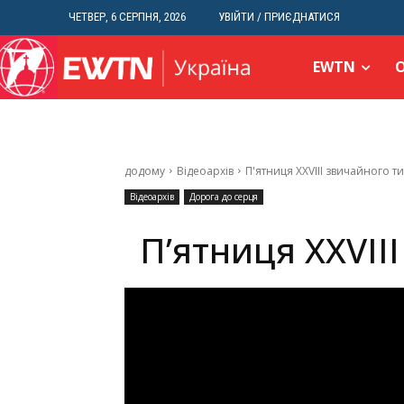
ЧЕТВЕР, 6 СЕРПНЯ, 2026
УВІЙТИ / ПРИЄДНАТИСЯ
EWTN
додому
Відеоархів
П'ятниця XXVIII звичайного т
Відеоархів
Дорога до серця
П’ятниця XXVII