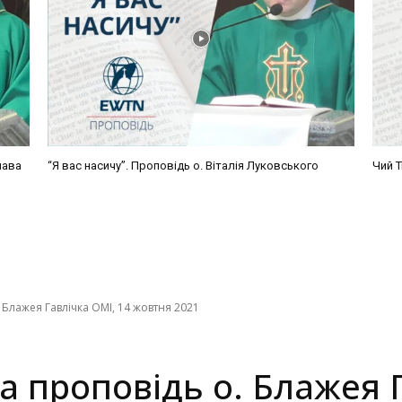
лава
“Я вас насичу”. Проповідь о. Віталія Луковського
Чий Т