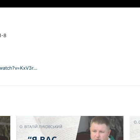
1-8
/watch?v=KxV3r…