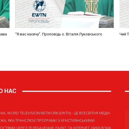
О НАС
NAL WORD TELEVISION NETWORK (EWTN) - ЦЕ ВСЕСВІТНЯ МЕДІА-
ЕЖА, ЯКА ТРАНСЛЮЄ ПРОГРАМИ З ХРИСТИЯНСЬКИМИ
ОСТЯМИ ЧЕРЕЗ ТЕЛЕБАЧЕННЯ, РАДІО, ТА ІНТЕРНЕТ. НИНІ ВОНА