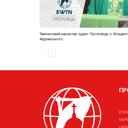
ПР
ETER
МЕР
ЦІНН