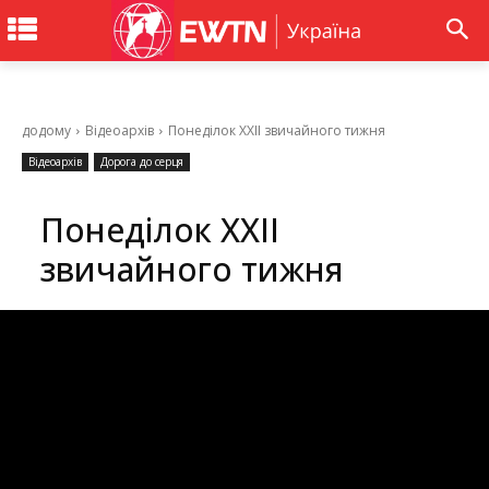
додому
Відеоархів
Понеділок ХХІІ звичайного тижня
Відеоархів
Дорога до серця
Понеділок ХХІІ
звичайного тижня