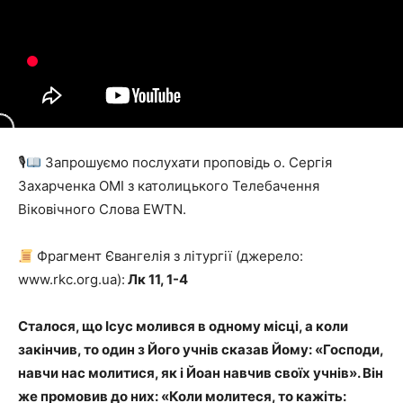
🎙
Запрошуємо послухати проповідь о. Сергія
Захарченка ОМІ з католицького Телебачення
Віковічного Слова EWTN.
Фрагмент Євангелія з літургії (джерело:
www.rkc.org.ua):
Лк 11, 1-4
Сталося, що Ісус молився в одному місці, а коли
закін­чив, то один з Його учнів сказав Йому: «Господи,
навчи нас молитися, як і Йоан навчив своїх учнів». Він
же промовив до них: «Коли молитеся, то кажіть: