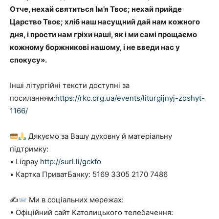
Отче, нехай святиться Ім’я Твоє; нехай прийде
Царство Твоє; хліб наш насущний дай нам кожного
дня, і прости нам гріхи наші, як і ми самі прощаємо
кожному боржни­кові нашому, і не введи нас у
спокусу».
Інші літургійні тексти доступні за
посиланням:
https://rkc.org.ua/events/liturgijnyj-zoshyt-
1166/
Дякуємо за Вашу духовну й матеріальну
підтримку:
• Liqpay
http://surl.li/gckfo
• Картка ПриватБанку: 5169 3305 2170 7486
✍
Ми в соціальних мережах:
• Офіційний сайт Католицького телебачення: