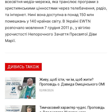
всесвітня медіа-мережа, яка транслює програми з
християнськими цінностями через телебачення, радіо,
та інтернет. Нині вона доступна в понад 150 млн
помешкань у 140 країнах світу. В Україні EWTN
розпочало мовлення 7 грудня 2011 р., у вігілію
урочистості Непорочного Зачаття Пресвятої Діви
Марії.
ДИВИСЬ ТАКОЖ
Живу, щоб їсти, чи їм, щоб жити?
Проповідь о. Давида Омєцінського ОМІ
02/08/2026
Тимчасовий характер чудес. Проповідь