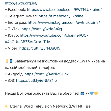
http://ewtn.org.ua/
• Facebook:
https://www.facebook.com/EWTN.Ukraine/
• Telegram-канал:
https://t.me/ewtn_ukraine
• Інстаграм:
https://www.instagram.com/ewtnukraine/
• ТікТок:
https://cutt.ly/wriq3tQg
• Ютуб:
https://www.youtube.com/channel/UC-
u4sCUtoABZ5VtCroroTdA
• Viber:
https://cutt.ly/ErNJuUf5
Завантажуй безкоштовний додаток EWTN Україна
на свій мобільний телефон:
• Андроїд:
https://cutt.ly/AeNMSUox
• iOS:
https://cutt.ly/ieNMS1ib
Нехай Бог благословить Вас та оберігає!
Eternal Word Television Network (EWTN) – це