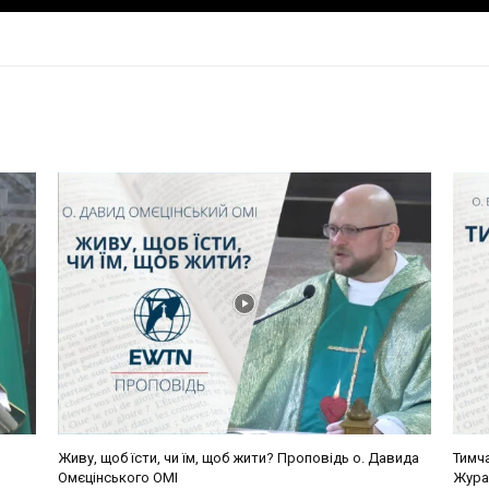
Живу, щоб їсти, чи їм, щоб жити? Проповідь о. Давида
Тимч
Омєцінського ОМІ
Жура