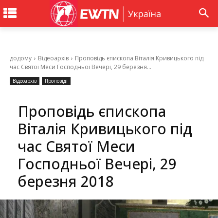
додому
Відеоархів
Проповідь єпископа Віталія Кривицького під
час Святої Меси Господньої Вечері, 29 березня...
Відеоархів
Проповіді
Проповідь єпископа
Віталія Кривицького під
час Святої Меси
Господньої Вечері, 29
березня 2018