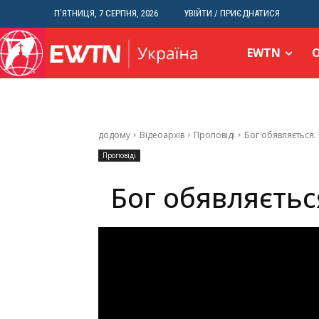
П’ЯТНИЦЯ, 7 СЕРПНЯ, 2026
УВІЙТИ / ПРИЄДНАТИСЯ
EWTN
додому
Відеоархів
Проповіді
Бог обявляється.
Проповіді
Бог обявляєтьс