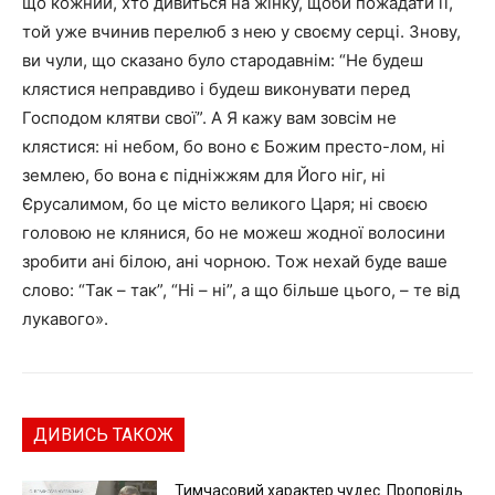
що кожний, хто дивиться на жінку, щоби пожадати її,
той уже вчинив перелюб з нею у своєму серці. Знову,
ви чули, що сказано було стародавнім: “Не будеш
клястися неправдиво і будеш виконувати перед
Господом клятви свої”. А Я кажу вам зовсім не
клястися: ні небом, бо воно є Божим престо-лом, ні
землею, бо вона є підніжжям для Його ніг, ні
Єрусалимом, бо це місто великого Царя; ні своєю
головою не клянися, бо не можеш жодної волосини
зробити ані білою, ані чорною. Тож нехай буде ваше
слово: “Так – так”, “Ні – ні”, а що більше цього, – те від
лукавого».
ДИВИСЬ ТАКОЖ
Тимчасовий характер чудес. Проповідь