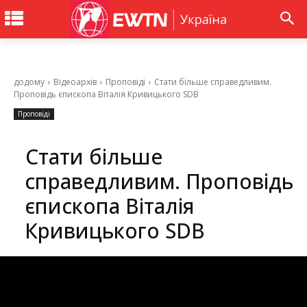
додому
Відеоархів
Проповіді
Стати більше справедливим.
Проповідь єпископа Віталія Кривицького SDB
Проповіді
Стати більше
справедливим. Проповідь
єпископа Віталія
Кривицького SDB