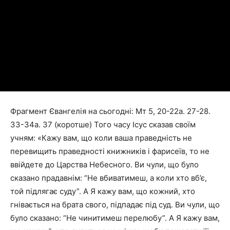
Фрагмент Євангелія на сьогодні: Мт 5, 20-22а. 27-28.
33-34а. 37 (коротше) Того часу Ісус сказав своїм
учням: «Кажу вам, що коли ваша праведність не
перевищить праведності книжників і фарисеїв, то не
ввійдете до Царства Небесного. Ви чули, що було
сказано прадавнім: “Не вбиватимеш, а коли хто вб’є,
той підлягає суду”. А Я кажу вам, що кожний, хто
гнівається на брата свого, підпадає під суд. Ви чули, що
було сказано: “Не чинитимеш перелюбу”. А Я кажу вам,