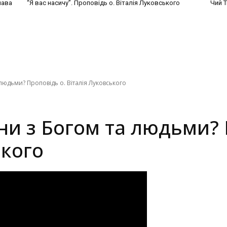
лава
“Я вас насичу”. Проповідь о. Віталія Луковського
Чий Т