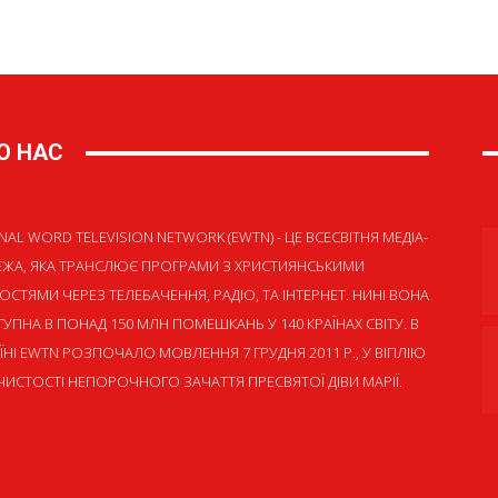
О НАС
NAL WORD TELEVISION NETWORK (EWTN) - ЦЕ ВСЕСВІТНЯ МЕДІА-
ЕЖА, ЯКА ТРАНСЛЮЄ ПРОГРАМИ З ХРИСТИЯНСЬКИМИ
ОСТЯМИ ЧЕРЕЗ ТЕЛЕБАЧЕННЯ, РАДІО, ТА ІНТЕРНЕТ. НИНІ ВОНА
УПНА В ПОНАД 150 МЛН ПОМЕШКАНЬ У 140 КРАЇНАХ СВІТУ. В
ЇНІ EWTN РОЗПОЧАЛО МОВЛЕННЯ 7 ГРУДНЯ 2011 Р., У ВІГІЛІЮ
ИСТОСТІ НЕПОРОЧНОГО ЗАЧАТТЯ ПРЕСВЯТОЇ ДІВИ МАРІЇ.