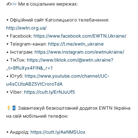
✍
Ми в соціальних мережах:
• Офіційний сайт Католицького телебачення:
http://ewtn.org.ua/
• Facebook:
https://www.facebook.com/EWTN.Ukraine/
• Telegram-канал:
https://t.me/ewtn_ukraine
• Інстаграм:
https://www.instagram.com/ewtnukraine/
• ТікТок:
https://www.tiktok.com/@ewtn.ukraine?
_t=8ffuXyx4FlN&_r=1
• Ютуб:
https://www.youtube.com/channel/UC-
u4sCUtoABZ5VtCroroTdA
• Viber:
https://cutt.ly/ErNJuUf5
Завантажуй безкоштовний додаток EWTN Україна
на свій мобільний телефон:
• Андроїд:
https://cutt.ly/AeNMSUox