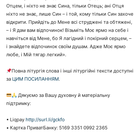
Отцем, і ніхто не знає Сина, тільки Отець; ані Отця
ніхто не знає, лише Син – і той, кому тільки Син захоче
відкрити. Прийдіть до Мене всі струджені та обтяжені,
– і Я дам вам відпочинок! Візьміть Моє ярмо на себе і
навчіться від Мене, бо Я лагідний і покірний серцем, –
і знайдете відпочинок своїм душам. Адже Моє ярмо
любе, і Мій тя­гар легкий».
Повна літургія слова і інші літургійні тексти доступні
за
ЦИМ ПОСИЛАННЯМ
.
Дякуємо за Вашу духовну й матеріальну
підтримку:
• Liqpay
http://surl.li/gckfo
• Картка ПриватБанку: 5169 3351 0992 2365