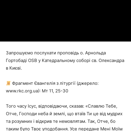
Запрошуємо послухати проповідь о. Арнольда
Гортобаді OSB у Катедральному соборі св. Олександра
в Києві.
Фрагмент Євангелія з літургії (джерело:
www.rkc.org.ua): Мт 11, 25-30
Того часу Ісус, відповідаючи, сказав: «Славлю Тебе,
Отче, Господи неба й землі, що втаїв Ти це від мудрих
та розумних і відкрив те немовлятам. Так, Отче, бо
таким було Твоє уподобання. Усе передане Мені Моїм