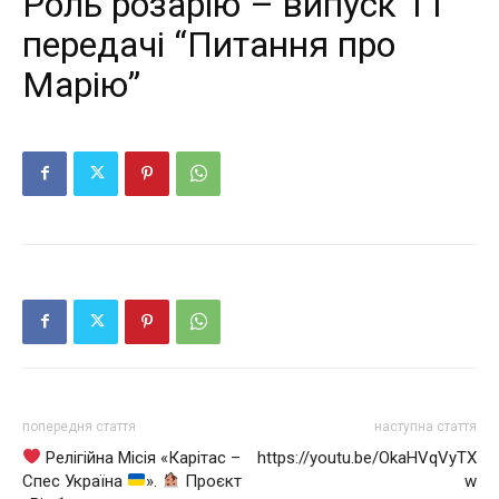
Роль розарію – випуск 11
передачі “Питання про
Марію”
попередня стаття
наступна стаття
Релігійна Місія «Карітас –
https://youtu.be/OkaHVqVyTX
Спес Україна
».
Проєкт
w