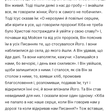
Він живий. Тоді пішли деякі з нас до гробу – і знайшли
все, як говорили жінки; Його ж самого не побачили».
Тоді Ісус сказав їм: «О нерозумні й повільні серцем,
аби вірити в усе, що говорили пророки! Хіба не треба
було Христові постраждати й увійти у свою славу?» І,
почавши від Мойсея та від усіх пророків, Він пояснив
їм в усіх Писаннях те, що стосувалося Його. І вони
наблизилися до села, до якого йшли. А Він удавав, що
йде далі. Та вони наполягли, кажучи: «Залишайся з
нами, бо вечоріє, і день вже схилився». І Він увійшов,
щоби залишитися з ними. І сталося, як сів Він за
столом з ними, то, взявши хліб, промовив
благословення і, розломивши, подавав їм; тут і
відкрилися їхні очі, й вони впізнали Його. Та Він став
невидимий для них. І сказали вони один одному: «Хіба
не палало в нас наше серце, коли Він говорив нам у
дорозі та коли відкривав нам Писання?» Тож вставши,