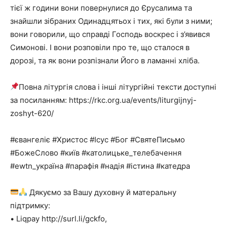
тієї ж години вони повернулися до Єрусалима та
знайшли зібраних Одинадцятьох і тих, які були з ними;
вони говорили, що справді Господь воскрес і з’явився
Симонові. І вони розповіли про те, що сталося в
дорозі, та як вони розпізнали Його в ламанні хліба.
Повна літургія слова і інші літургійні тексти доступні
за посиланням: https://rkc.org.ua/events/liturgijnyj-
zoshyt-620/
#євангеліє #Христос #Ісус #Бог #СвятеПисьмо
#БожеСлово #київ #католицьке_телебачення
#ewtn_україна #парафія #надія #істина #катедра
Дякуємо за Вашу духовну й матеральну
підтримку:
• Liqpay http://surl.li/gckfo,