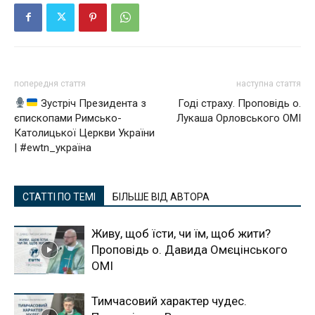
попередня стаття
наступна стаття
Зустріч Президента з
Годі страху. Проповідь о.
єпископами Римсько-
Лукаша Орловського ОМІ
Католицької Церкви України
| #ewtn_україна
СТАТТІ ПО ТЕМІ
БІЛЬШЕ ВІД АВТОРА
Живу, щоб їсти, чи їм, щоб жити?
Проповідь о. Давида Омєцінського
ОМІ
Тимчасовий характер чудес.