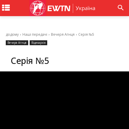
додому
Наші передачі
Вечеря Агнця
Серія №5
Вечеря Агнця
Відеоархів
Серія №5