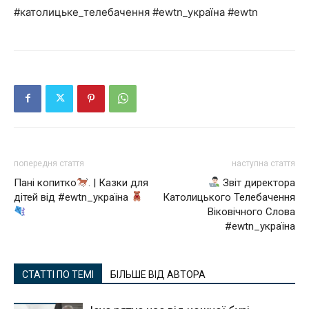
#католицьке_телебачення #ewtn_україна #ewtn
попередня стаття
наступна стаття
Пані копитко
. | Казки для
Звіт директора
дітей від #ewtn_україна
Католицького Телебачення
Віковічного Слова
#ewtn_україна
СТАТТІ ПО ТЕМІ
БІЛЬШЕ ВІД АВТОРА