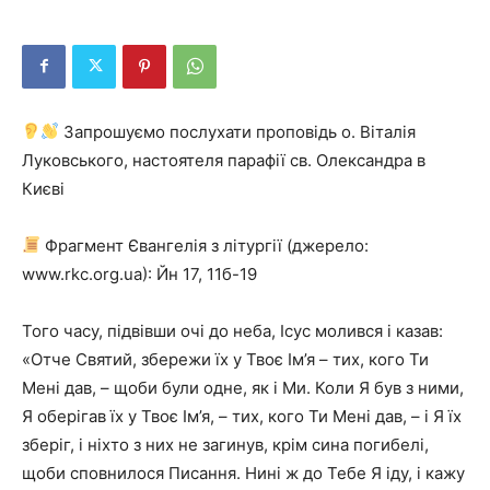
Запрошуємо послухати проповідь о. Віталія
Луковського, настоятеля парафії св. Олександра в
Києві
Фрагмент Євангелія з літургії (джерело:
www.rkc.org.ua): Йн 17, 11б-19
Того часу, підвівши очі до неба, Ісус молився і казав:
«Отче Святий, збережи їх у Твоє Ім’я – тих, кого Ти
Мені дав, – щоби були одне, як і Ми. Коли Я був з ними,
Я оберігав їх у Твоє Ім’я, – тих, кого Ти Мені дав, – і Я їх
зберіг, і ніхто з них не загинув, крім сина погибелі,
щоби сповнилося Писання. Нині ж до Тебе Я іду, і кажу