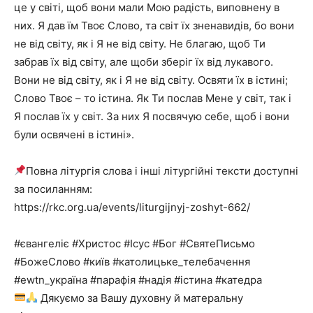
це у світі, щоб вони мали Мою радість, виповнену в
них. Я дав їм Твоє Слово, та світ їх зненавидів, бо вони
не від світу, як і Я не від світу. Не благаю, щоб Ти
забрав їх від світу, але щоби зберіг їх від лукавого.
Вони не від світу, як і Я не від світу. Освяти їх в істині;
Слово Твоє – то істина. Як Ти послав Мене у світ, так і
Я послав їх у світ. За них Я посвячую себе, щоб і вони
були освячені в істині».
Повна літургія слова і інші літургійні тексти доступні
за посиланням:
https://rkc.org.ua/events/liturgijnyj-zoshyt-662/
#євангеліє
#Христос
#Ісус
#Бог
#СвятеПисьмо
#БожеСлово
#київ
#католицьке_телебачення
#ewtn_україна
#парафія
#надія
#істина
#катедра
Дякуємо за Вашу духовну й матеральну