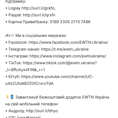
підтримку:
• Liqpay http://surl.li/gckfo,
• Paypal: http://surl.li/qrxfn
• Картка ПриватБанку: 5169 3305 2170 7486
✍
Ми в соціальних мережах:
• Facebook: https://www.facebook.com/EWTN.Ukraine/
• Telegram-канал: https://t.me/ewtn_ukraine
• Інстаграм: https://www.instagram.com/ewtnukraine/
• ТікТок: https://www.tiktok.com/@ewtn.ukraine?
_t=8ffuXyx4FlN&_r=1
• Ютуб: https://www.youtube.com/channel/UC-
u4sCUtoABZ5VtCroroTdA
Завантажуй безкоштовий додаток EWTN Україна
на свій мобільний телефон:
• Андроїд: http://surl.li/tlhyo
• iOS: [незабаром]