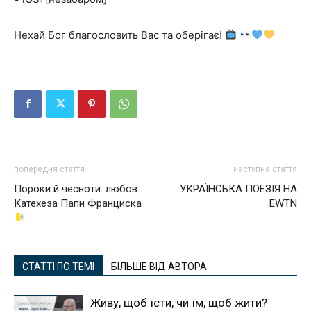
Нехай Бог благословить Вас та оберігає!
попередня стаття
наступна стаття
Пороки й чесноти: любов.
УКРАЇНСЬКА ПОЕЗІЯ НА
Катехеза Папи Франциска
EWTN
СТАТТІ ПО ТЕМІ
БІЛЬШЕ ВІД АВТОРА
Живу, щоб їсти, чи їм, щоб жити?