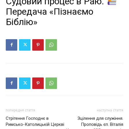
Судовий процес в Раю.
Передача «Пізнаємо
Біблію»
попередня стаття
наступна стаття
Стрітення Господнє в
Зцілення для служіння.
Римсько-Католицькій Церкві
Проповідь єп. Віталія