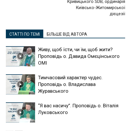
Кривицького SDB, ординарія
Київсько-Житомирської
дієцезії
СТАТТІ ПО ТЕМІ
БІЛЬШЕ ВІД АВТОРА
Живу, щоб їсти, чи їм, щоб жити?
Проповідь о. Давида Омєцінського
ОМІ
Тимчасовий характер чудес.
Проповідь о. Владислава
Журавського
“Я вас насичу”. Проповідь о. Віталія
Луковського