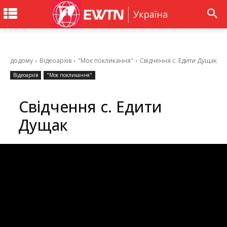
додому
Відеоархів
"Моє покликання"
Свідчення с. Едити Дущак
Відеоархів
"Моє покликання"
Свідчення с. Едити
Дущак