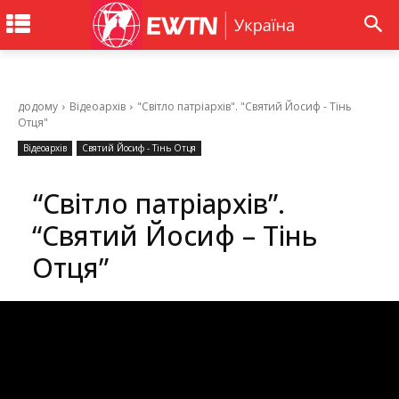
додому
Відеоархів
"Світло патріархів". "Святий Йосиф - Тінь
Отця"
Відеоархів
Святий Йосиф - Тінь Отця
“Світло патріархів”.
“Святий Йосиф – Тінь
Отця”