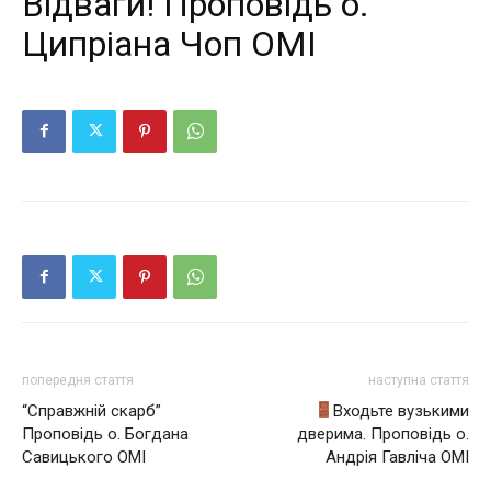
Відваги! Проповідь о.
Ципріана Чоп ОМІ
попередня стаття
наступна стаття
“Справжній скарб”
Входьте вузькими
Проповідь о. Богдана
дверима. Проповідь о.
Савицького ОМІ
Андрія Гавліча ОМІ