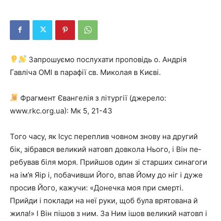
Запрошуємо послухати проповідь о. Андрія
Гавліча ОМІ в парафії св. Миколая в Києві.
Фрагмент Євангелія з літургії (джерело:
www.rkc.org.ua): Мк 5, 21-43
Того часу, як Ісус переплив човном знову на другий
бік, зібрався великий натовп довкола Нього, і Він пе­
ребував біля моря. Прийшов один зі старших синагоги
на ім’я Яір і, побачивши Його, впав Йому до ніг і дуже
просив Його, кажучи: «Донечка моя при смерті.
Прийди і поклади на неї руки, щоб була врятована й
жила!» І Він пішов з ним. За Ним ішов великий натовп і