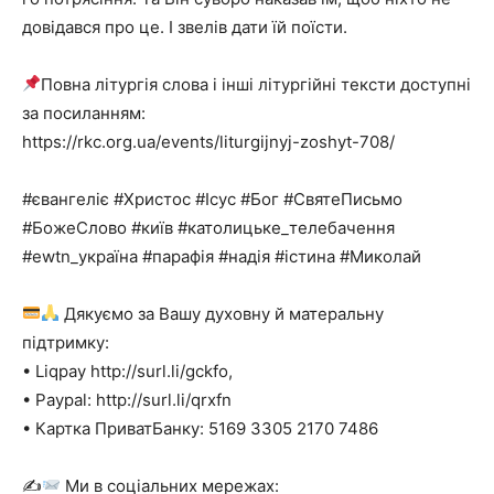
довідався про це. І звелів дати їй поїсти.
Повна літургія слова і інші літургійні тексти доступні
за посиланням:
https://rkc.org.ua/events/liturgijnyj-zoshyt-708/
#євангеліє
#Христос
#Ісус
#Бог
#СвятеПисьмо
#БожеСлово
#київ
#католицьке_телебачення
#ewtn_україна
#парафія
#надія
#істина
#Миколай
Дякуємо за Вашу духовну й матеральну
підтримку:
• Liqpay http://surl.li/gckfo,
• Paypal: http://surl.li/qrxfn
• Картка ПриватБанку: 5169 3305 2170 7486
✍
Ми в соціальних мережах: