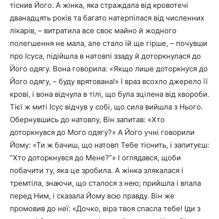
тіс­нив Його. А жінка, яка страждала від кровотечі
дванад­цять років та багато натерпілася від численних
лікарів, – витратила все своє майно й жодного
полегшення не мала, але стало їй ще гірше, – почувши
про Ісуса, підійшла в натовпі ззаду й доторкнулася до
Його одягу. Вона говорила: «Якщо лише доторкнуся до
Його одягу, – буду врятована!» І враз всохло джерело її
крові, і вона відчула в тілі, що була зцілена від хвороби.
Тієї ж миті Ісус відчув у собі, що сила вийшла з Нього.
Обернувшись до натовпу, Він запитав: «Хто
доторкнувся до Мого одягу?» А Його учні говорили
Йому: «Ти ж бачиш, що натовп Тебе тіснить, і запитуєш:
“Хто доторкнувся до Мене?”» І оглядався, щоби
побачити ту, яка це зробила. А жін­ка злякалася і
тремтіла, знаючи, що сталося з нею; прий­шла і впала
перед Ним, і сказала Йому всю правду. Він же
промовив до неї: «Дочко, віра твоя спасла тебе! Іди з