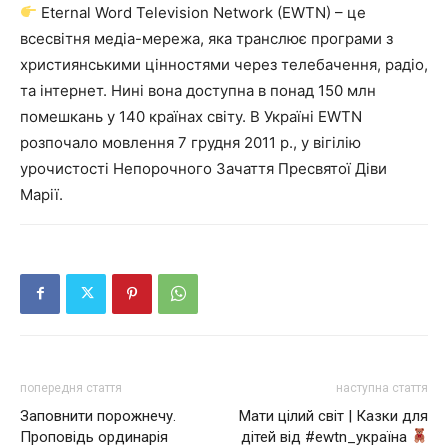
Eternal Word Television Network (EWTN) – це
всесвітня медіа-мережа, яка транслює програми з
християнськими цінностями через телебачення, радіо,
та інтернет. Нині вона доступна в понад 150 млн
помешкань у 140 країнах світу. В Україні EWTN
розпочало мовлення 7 грудня 2011 р., у вігілію
урочистості Непорочного Зачаття Пресвятої Діви
Марії.
попередня стаття
наступна стаття
Заповнити порожнечу.
Мати цілий світ | Казки для
Проповідь ординарія
дітей від #ewtn_україна