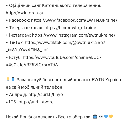
• Офіційний сайт Католицького телебачення:
http://ewtn.org.ua/
• Facebook: https://www.facebook.com/EWTN.Ukraine/
• Telegram-канал: https://t.me/ewtn_ukraine
• Інстаграм: https://www.instagram.com/ewtnukraine/
• ТікТок: https://www.tiktok.com/@ewtn.ukraine?
_t=8ffuXyx4FlN&_r=1
• Ютуб: https://www.youtube.com/channel/UC-
u4sCUtoABZ5VtCroroTdA
Завантажуй безкоштовний додаток EWTN Україна
на свій мобільний телефон:
• Андроїд: http://surl.li/tlhyo
• iOS: http://surl.li/tvorc
Нехай Бог благословить Вас та оберігає!