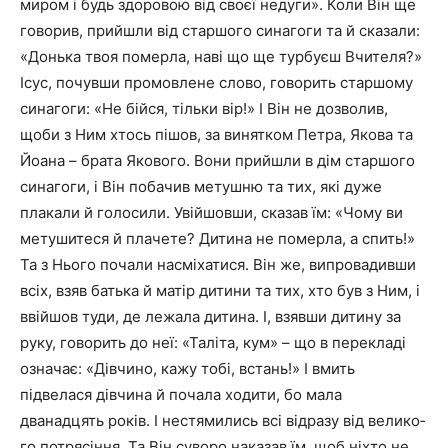
миром і будь здоровою від своєї недуги». Коли Він ще
говорив, прийшли від старшого синаго­ги та й сказали:
«Донька твоя померла, наві що ще тур­буєш Вчителя?»
Ісус, почувши промовлене слово, говорить старшому
синагоги: «Не бійся, тільки вір!» І Він не дозволив,
щоби з Ним хтось пішов, за винятком Петра, Якова та
Йоана – брата Якового. Вони прийшли в дім старшого
синагоги, і Він поба­чив метушню та тих, які дуже
плакали й голосили. Увій­шовши, сказав їм: «Чому ви
метушитеся й плачете? Ди­тина не померла, а спить!»
Та з Нього почали насміхатися. Він же, випровадив­ши
всіх, взяв батька й матір дитини та тих, хто був з Ним, і
ввійшов туди, де лежала дитина. І, взявши дитину за
руку, говорить до неї: «Таліта, кум» – що в перекладі
означає: «Дівчино, кажу тобі, встань!» І вмить
підвелася дівчина й почала ходити, бо мала
дванадцять років. І нестямились всі відразу від велико­
го потрясіння. Та Він суворо наказав їм, щоб ніхто не